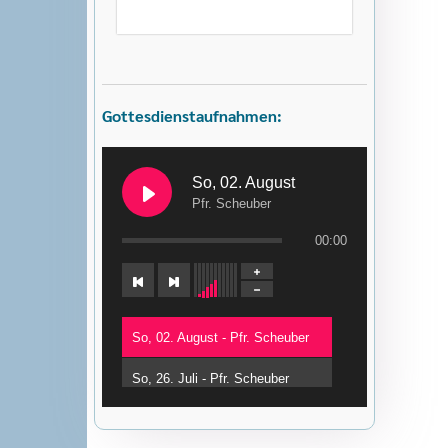
Gottesdienstaufnahmen:
So, 02. August
Pfr. Scheuber
00:00
So, 02. August - Pfr. Scheuber
So, 26. Juli - Pfr. Scheuber
So, 12. Juli - Pfr. Baumgärtner