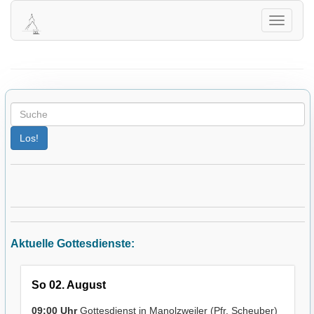
Herzlich Willkommen auf der Homepage
der evangelischen Kirchengemeinde
Navigati
Winterbach!
öffnen
Aktuelle Gottesdienste:
So 02. August
09:00 Uhr
Gottesdienst in Manolzweiler (Pfr. Scheuber)