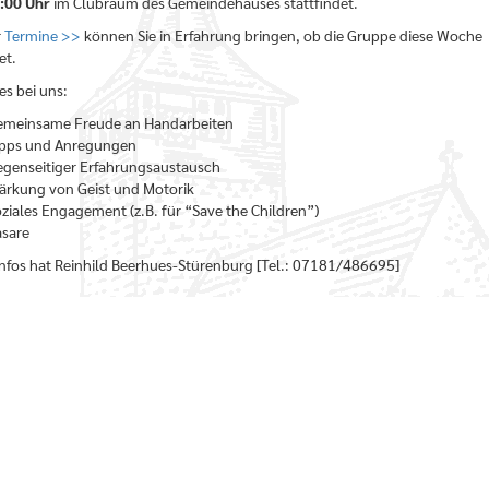
:00 Uhr
im Clubraum des Gemeindehauses stattfindet.
r
Termine >>
können Sie in Erfahrung bringen, ob die Gruppe diese Woche
et.
es bei uns:
emeinsame Freude an Handarbeiten
ipps und Anregungen
genseitiger Erfahrungsaustausch
ärkung von Geist und Motorik
ziales Engagement (z.B. für “Save the Children”)
sare
nfos hat Reinhild Beerhues-Stürenburg [Tel.: 07181/486695]