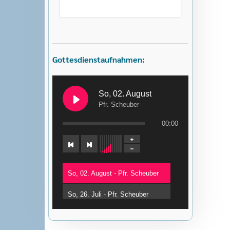
Gottesdienstaufnahmen:
So, 02. August
Pfr. Scheuber
00:00
So, 02. August - Pfr. Scheuber
So, 26. Juli - Pfr. Scheuber
So, 12. Juli - Pfr. Baumgärtner