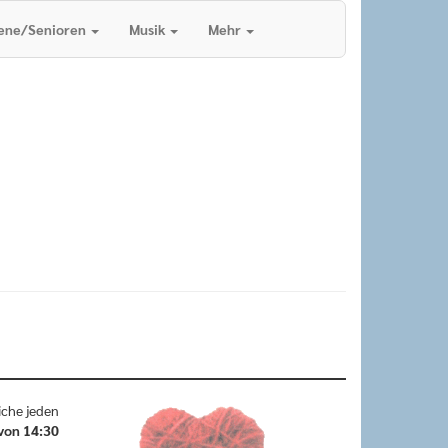
ene/Senioren
Musik
Mehr
iche jeden
von 14:30