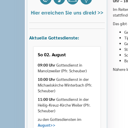
Uhr – 18
Im Reite
stattfind
Das gibt 
G
Aktuelle Gottesdienste:
T
Ge
St
So 02. August
So
Ba
09:00 Uhr
Gottesdienst in
Nähere I
Manolzweiler (Pfr. Scheuber)
10:00 Uhr
Gottesdienst in der
Michaelskirche Winterbach (Pfr.
Scheuber)
11:00 Uhr
Gottesdienst in der
Heilig-Kreuz-Kirche Weiler (Pfr.
Scheuber)
zu den Gottesdiensten im
August>>