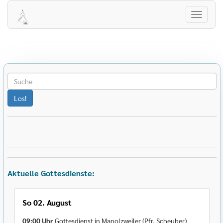
Herzlich Willkommen auf der Homepage
der evangelischen Kirchengemeinde
Navigati
Winterbach!
öffnen
Aktuelle Gottesdienste:
So 02. August
09:00 Uhr
Gottesdienst in Manolzweiler (Pfr. Scheuber)