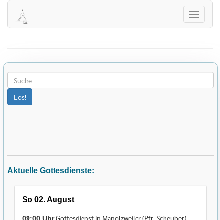
Herzlich Willkommen auf der Homepage
der evangelischen Kirchengemeinde
Navigati
Winterbach!
öffnen
Aktuelle Gottesdienste:
So 02. August
Gottesdienst in Manolzweiler (Pfr. Scheuber)
09:00 Uhr