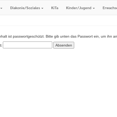
ge
Diakonie/Soziales
KiTa
Kinder/Jugend
Erwachs
interbach!
nhalt ist passwortgeschützt. Bitte gib unten das Passwort ein, um ihn 
t: