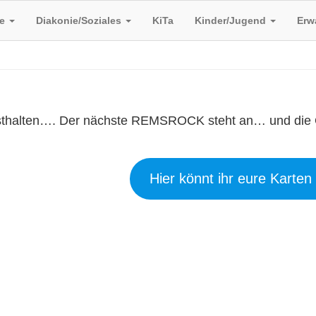
ge
te
Diakonie/Soziales
KiTa
Kinder/Jugend
Erw
interbach!
thalten…. Der nächste REMSROCK steht an… und die 
Hier könnt ihr eure Karten 