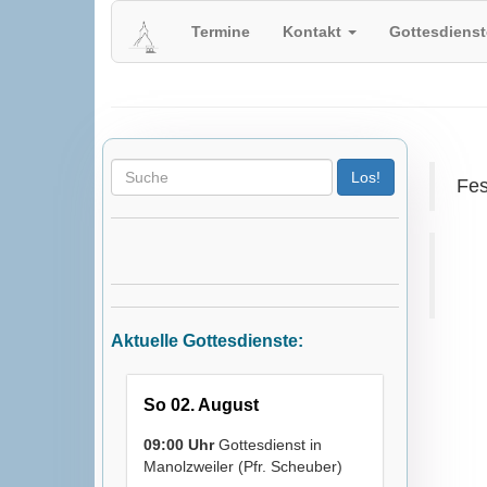
Herzlich Willkommen auf der Homepa
Termine
Kontakt
Gottesdiens
der evangelischen Kirchengemeinde W
Fes
Aktuelle Gottesdienste:
So 02. August
09:00 Uhr
Gottesdienst in
Manolzweiler (Pfr. Scheuber)