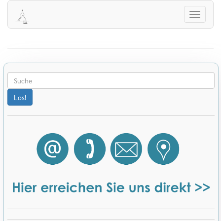
Herzlich Willkommen auf der Homepage
der evangelischen Kirchengemeinde
Navigati
Winterbach!
öffnen