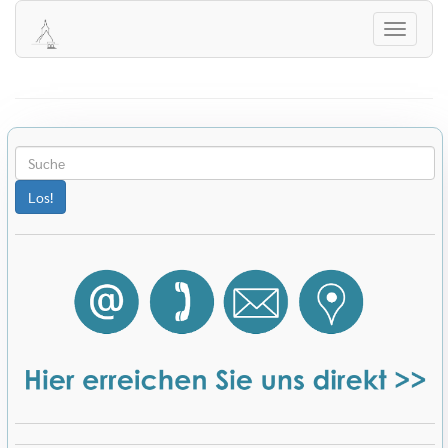
Herzlich Willkommen auf der Homepage
der evangelischen Kirchengemeinde
Navigati
Winterbach!
öffnen